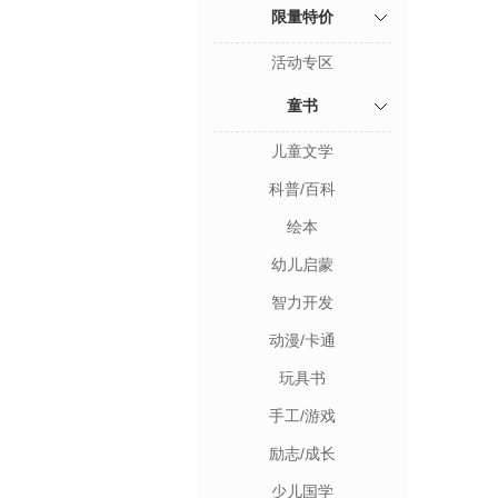
限量特价
活动专区
童书
儿童文学
科普/百科
绘本
幼儿启蒙
智力开发
动漫/卡通
玩具书
手工/游戏
励志/成长
少儿国学