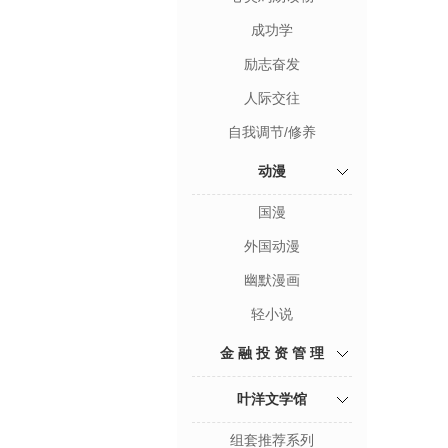
成功学
励志奋发
人际交往
自我调节/修养
动漫
国漫
外国动漫
幽默漫画
轻小说
金 融 投 资 管 理
叶洋文学馆
组套推荐系列