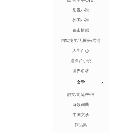
战争/军事/历史
影视小说
外国小说
都市情感
幽默搞笑/无厘头/网游
人生百态
港澳台小说
世界名著
文学
散文/随笔/书信
诗歌词曲
中国文学
作品集