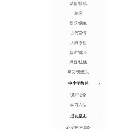
爱情/情感
校园
娱乐/偶像
古代言情
大陆原创
叛逆/成长
悬疑/惊悚
爆笑/无厘头
中小学教辅
课外读物
学习方法
成功励志
心灵鸡汤读物