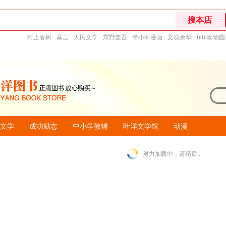
村上春树
莫言
人民文学
东野圭吾
半小时漫画
文城余华
bibi动物园
文学
成功励志
中小学教辅
叶洋文学馆
动漫
努力加载中，请稍后...