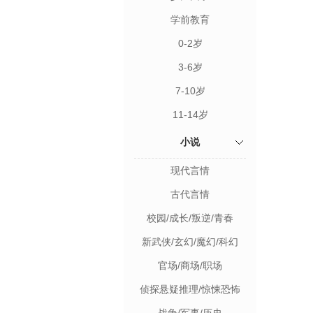
学前教育
0-2岁
3-6岁
7-10岁
11-14岁
小说
现代言情
古代言情
校园/成长/叛逆/青春
新武侠/玄幻/魔幻/科幻
官场/商场/职场
侦探悬疑推理/惊悚恐怖