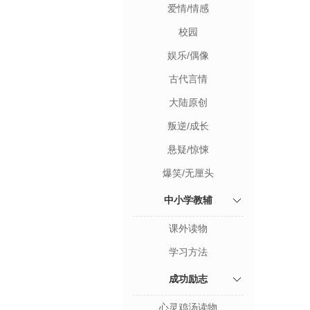
爱情/情感
校园
娱乐/偶像
古代言情
大陆原创
叛逆/成长
悬疑/惊悚
爆笑/无厘头
中小学教辅
课外读物
学习方法
成功励志
心灵鸡汤读物