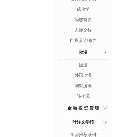
成功学
励志奋发
人际交往
自我调节/修养
动漫
国漫
外国动漫
幽默漫画
轻小说
金 融 投 资 管 理
叶洋文学馆
组套推荐系列