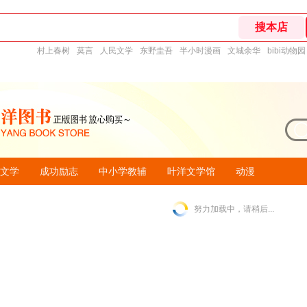
村上春树
莫言
人民文学
东野圭吾
半小时漫画
文城余华
bibi动物园
文学
成功励志
中小学教辅
叶洋文学馆
动漫
努力加载中，请稍后...