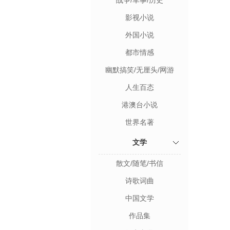
战争/军事/历史
影视小说
外国小说
都市情感
幽默搞笑/无厘头/网游
人生百态
港澳台小说
世界名著
文学
散文/随笔/书信
诗歌词曲
中国文学
作品集