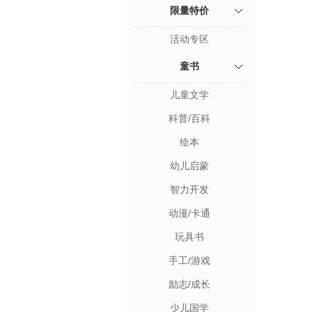
限量特价
活动专区
童书
儿童文学
科普/百科
绘本
幼儿启蒙
智力开发
动漫/卡通
玩具书
手工/游戏
励志/成长
少儿国学