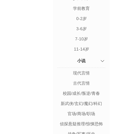
学前教育
0-2岁
3-6岁
7-10岁
11-14岁
小说
现代言情
古代言情
校园/成长/叛逆/青春
新武侠/玄幻/魔幻/科幻
官场/商场/职场
侦探悬疑推理/惊悚恐怖