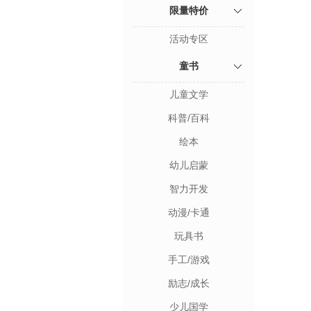
限量特价
活动专区
童书
儿童文学
科普/百科
绘本
幼儿启蒙
智力开发
动漫/卡通
玩具书
手工/游戏
励志/成长
少儿国学