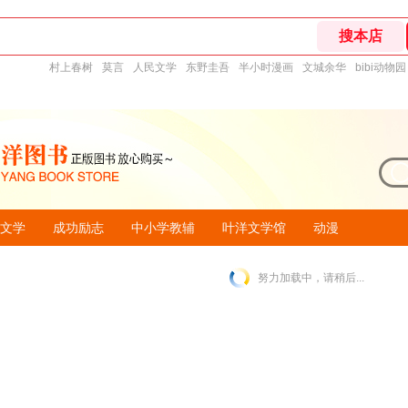
村上春树
莫言
人民文学
东野圭吾
半小时漫画
文城余华
bibi动物园
文学
成功励志
中小学教辅
叶洋文学馆
动漫
努力加载中，请稍后...