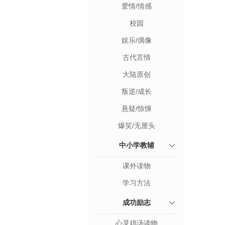
爱情/情感
校园
娱乐/偶像
古代言情
大陆原创
叛逆/成长
悬疑/惊悚
爆笑/无厘头
中小学教辅
课外读物
学习方法
成功励志
心灵鸡汤读物