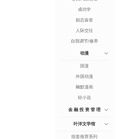
成功学
励志奋发
人际交往
自我调节/修养
动漫
国漫
外国动漫
幽默漫画
轻小说
金 融 投 资 管 理
叶洋文学馆
组套推荐系列