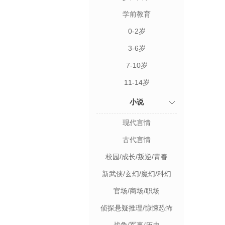
学前教育
0-2岁
3-6岁
7-10岁
11-14岁
小说
现代言情
古代言情
校园/成长/叛逆/青春
新武侠/玄幻/魔幻/科幻
官场/商场/职场
侦探悬疑推理/惊悚恐怖