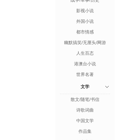
战争/军事/历史
影视小说
外国小说
都市情感
幽默搞笑/无厘头/网游
人生百态
港澳台小说
世界名著
文学
散文/随笔/书信
诗歌词曲
中国文学
作品集